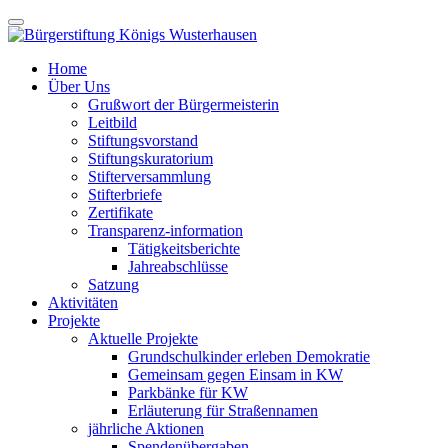
Home
Über Uns
Grußwort der Bürgermeisterin
Leitbild
Stiftungsvorstand
Stiftungskuratorium
Stifterversammlung
Stifterbriefe
Zertifikate
Transparenz-information
Tätigkeitsberichte
Jahreabschlüsse
Satzung
Aktivitäten
Projekte
Aktuelle Projekte
Grundschulkinder erleben Demokratie
Gemeinsam gegen Einsam in KW
Parkbänke für KW
Erläuterung für Straßennamen
jährliche Aktionen
Spendenübergaben