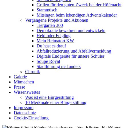
Grillen für den guten Zweck bei der Höfenacht
Stammtisch
Mitsingen beim lebendigen Adventskalender
Vergangene Projekte und Aktionen
Tiergarten 300
Demokratie bewahren und entwickeln
Held oder Feigling
Mein Heimatort KW
Du hast es drauf
Abfallreduzierung und Abfallvermeidung
Digitale Endgeräte für unsere Schüler
Soupe Royal
Stadtführung mal anders
Chronik
Galerie
Mitmachen
Presse
Wissenswertes
Was ist eine Bürgerstiftung
10 Merkmale einer Bürgerstiftung
Impressum
Datenschutz
Cookie-Einstellung