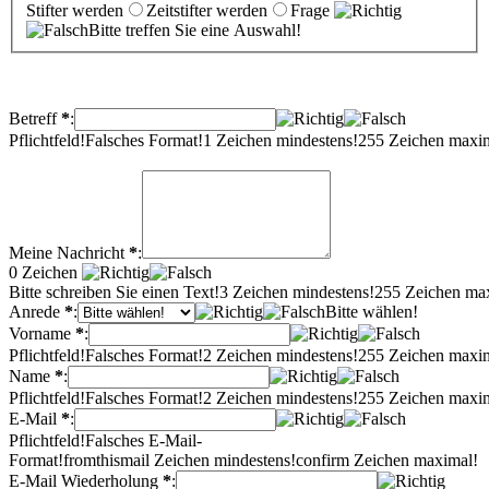
Stifter werden
Zeitstifter werden
Frage
Bitte treffen Sie eine Auswahl!
Betreff
*
:
Pflichtfeld!
Falsches Format!
1 Zeichen mindestens!
255 Zeichen maxi
Meine Nachricht
*
:
0
Zeichen
Bitte schreiben Sie einen Text!
3 Zeichen mindestens!
255 Zeichen ma
Anrede
*
:
Bitte wählen!
Vorname
*
:
Pflichtfeld!
Falsches Format!
2 Zeichen mindestens!
255 Zeichen maxi
Name
*
:
Pflichtfeld!
Falsches Format!
2 Zeichen mindestens!
255 Zeichen maxi
E-Mail
*
:
Pflichtfeld!
Falsches E-Mail-
Format!
fromthismail Zeichen mindestens!
confirm Zeichen maximal!
E-Mail Wiederholung
*
: