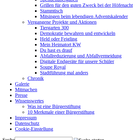
Grillen für den guten Zweck bei der Höfenacht
Stammtisch
Mitsingen beim lebendigen Adventskalender
Vergangene Projekte und Aktionen
Tiergarten 300
Demokratie bewahren und entwickeln
Held oder Feigling
Mein Heimatort KW
Du hast es drauf
Abfallreduzierung und Abfallvermeidung
Digitale Endgeräte für unsere Schüler
Soupe Royal
Stadtführung mal anders
Chronik
Galerie
Mitmachen
Presse
Wissenswertes
Was ist eine Bürgerstiftung
10 Merkmale einer Bürgerstiftung
Impressum
Datenschutz
Cookie-Einstellung
Suche