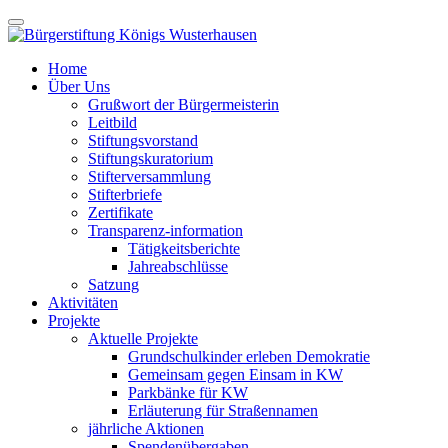
Home
Über Uns
Grußwort der Bürgermeisterin
Leitbild
Stiftungsvorstand
Stiftungskuratorium
Stifterversammlung
Stifterbriefe
Zertifikate
Transparenz-information
Tätigkeitsberichte
Jahreabschlüsse
Satzung
Aktivitäten
Projekte
Aktuelle Projekte
Grundschulkinder erleben Demokratie
Gemeinsam gegen Einsam in KW
Parkbänke für KW
Erläuterung für Straßennamen
jährliche Aktionen
Spendenübergaben