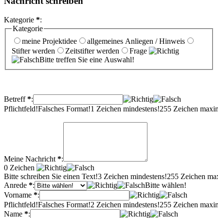
Nachricht schreiben
Kategorie
*
:
Kategorie
meine Projektidee
allgemeines Anliegen / Hinweis
Stifter werden
Zeitstifter werden
Frage
Bitte treffen Sie eine Auswahl!
Betreff
*
:
Pflichtfeld!
Falsches Format!
1 Zeichen mindestens!
255 Zeichen maxi
Meine Nachricht
*
:
0
Zeichen
Bitte schreiben Sie einen Text!
3 Zeichen mindestens!
255 Zeichen ma
Anrede
*
:
Bitte wählen!
Vorname
*
:
Pflichtfeld!
Falsches Format!
2 Zeichen mindestens!
255 Zeichen maxi
Name
*
: