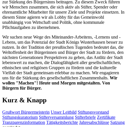
zur Stärkung des Bürgersinns beitragen. Zu diesem Zweck führen
wir Menschen zusammen, die sich aktiv als Stifter, Spender oder
ehrenamtliche Mitarbeiter für unsere Ziele und Projekte einsetzen. In
diesem Sinne agieren wir als Lobby für das Gemeinwohl
unabhängig von Wirtschaft und Politik, ohne kommunale
Pflichtaufgaben zu übernehmen.
Wir suchen neue Wege des Miteinander-Arbeitens, -Lernens und -
Lebens, um das Potenzial der Stadt Königs Wusterhausen besser zu
nutzen. In der Tradition der preußischen Tugenden bedeutet das, die
Weltoffenheit der Bürgerinnen und Bürger der Stadt zu fördern, den
nächsten Generationen Perspektiven zu geben, das Antlitz der Stadt
lebenswert zu machen, die Dialogfähigkeit aller gesellschaftlichen,
ethnischen und religiösen Gruppen zu fördern und die kulturelle
Vielfalt der Stadt gemeinsam erlebbar zu machen. Wir engagieren
uns für die Stärkung des gesellschaftlichen Zusammenhalts.
Wir
wollen "Machen"! Heute und Morgen mitgestalten. Von
Bürgern für Bürger.
Kurz & Knapp
Grußwort Bürgermeisterin
Unser Leitbild
Stiftungsvorstand
Stiftungskuratorium
Stifterversammlung
Stifterbriefe
Zertifikate
Tranzparenzinformation
Tätigkeitsberichte
Jahresabschlüsse
Satzung