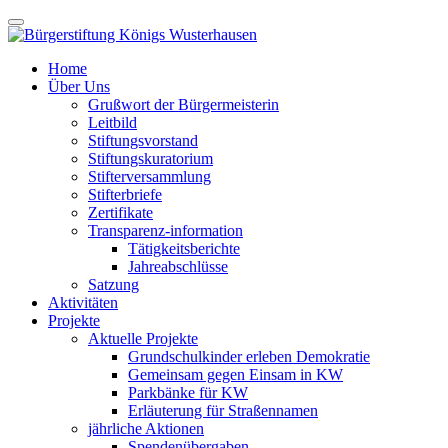
Home
Über Uns
Grußwort der Bürgermeisterin
Leitbild
Stiftungsvorstand
Stiftungskuratorium
Stifterversammlung
Stifterbriefe
Zertifikate
Transparenz-information
Tätigkeitsberichte
Jahreabschlüsse
Satzung
Aktivitäten
Projekte
Aktuelle Projekte
Grundschulkinder erleben Demokratie
Gemeinsam gegen Einsam in KW
Parkbänke für KW
Erläuterung für Straßennamen
jährliche Aktionen
Spendenübergaben