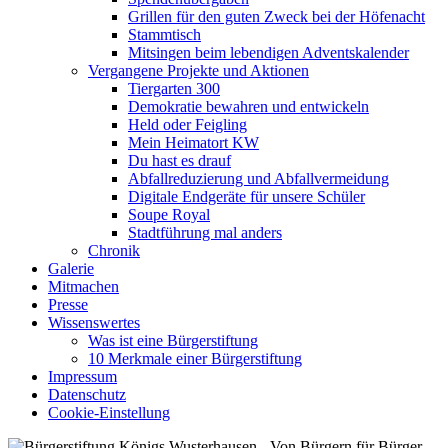
Grillen für den guten Zweck bei der Höfenacht
Stammtisch
Mitsingen beim lebendigen Adventskalender
Vergangene Projekte und Aktionen
Tiergarten 300
Demokratie bewahren und entwickeln
Held oder Feigling
Mein Heimatort KW
Du hast es drauf
Abfallreduzierung und Abfallvermeidung
Digitale Endgeräte für unsere Schüler
Soupe Royal
Stadtführung mal anders
Chronik
Galerie
Mitmachen
Presse
Wissenswertes
Was ist eine Bürgerstiftung
10 Merkmale einer Bürgerstiftung
Impressum
Datenschutz
Cookie-Einstellung