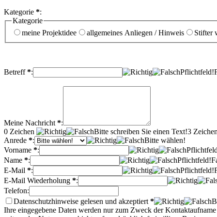
Kategorie
*
:
Kategorie
meine Projektidee
allgemeines Anliegen / Hinweis
Stifter
Betreff
*
:
Pflichtfeld!
Meine Nachricht
*
:
0
Zeichen
Bitte schreiben Sie einen Text!
3 Zeichen
Anrede
*
:
Bitte wählen!
Vorname
*
:
Pflichtfel
Name
*
:
Pflichtfeld!
F
E-Mail
*
:
Pflichtfeld!
E-Mail Wiederholung
*
:
Telefon:
Datenschutzhinweise gelesen und akzeptiert
*
B
Ihre eingegebene Daten werden nur zum Zweck der Kontaktaufname und