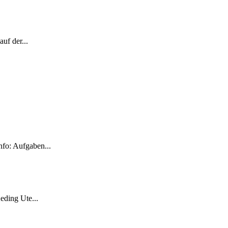
uf der...
nfo: Aufgaben...
eding Ute...