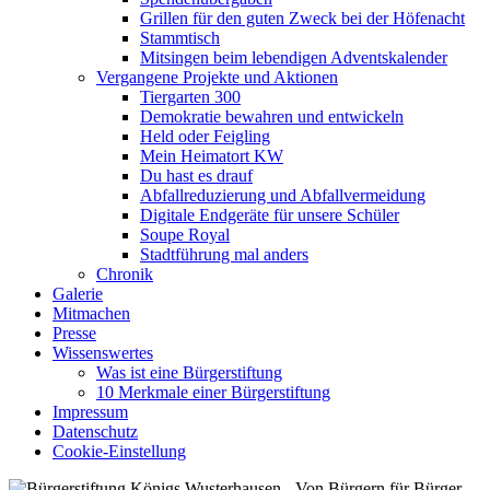
Grillen für den guten Zweck bei der Höfenacht
Stammtisch
Mitsingen beim lebendigen Adventskalender
Vergangene Projekte und Aktionen
Tiergarten 300
Demokratie bewahren und entwickeln
Held oder Feigling
Mein Heimatort KW
Du hast es drauf
Abfallreduzierung und Abfallvermeidung
Digitale Endgeräte für unsere Schüler
Soupe Royal
Stadtführung mal anders
Chronik
Galerie
Mitmachen
Presse
Wissenswertes
Was ist eine Bürgerstiftung
10 Merkmale einer Bürgerstiftung
Impressum
Datenschutz
Cookie-Einstellung