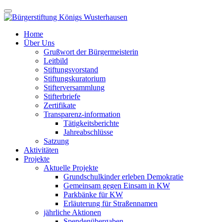
Home
Über Uns
Grußwort der Bürgermeisterin
Leitbild
Stiftungsvorstand
Stiftungskuratorium
Stifterversammlung
Stifterbriefe
Zertifikate
Transparenz-information
Tätigkeitsberichte
Jahreabschlüsse
Satzung
Aktivitäten
Projekte
Aktuelle Projekte
Grundschulkinder erleben Demokratie
Gemeinsam gegen Einsam in KW
Parkbänke für KW
Erläuterung für Straßennamen
jährliche Aktionen
Spendenübergaben