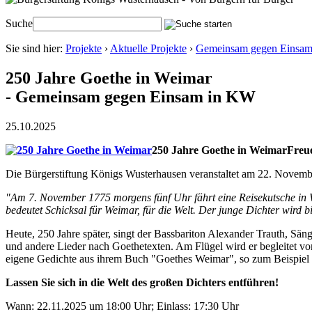
Suche
Sie sind hier:
Projekte
›
Aktuelle Projekte
›
Gemeinsam gegen Einsa
250 Jahre Goethe in Weimar
- Gemeinsam gegen Einsam in KW
25.10.2025
250 Jahre Goethe in Weimar
Freue
Die Bürgerstiftung Königs Wusterhausen veranstaltet am 22. Novem
"Am 7. November 1775 morgens fünf Uhr fährt eine Reisekutsche in We
bedeutet Schicksal für Weimar, für die Welt. Der junge Dichter wird 
Heute, 250 Jahre später, singt der Bassbariton Alexander Trauth, Sä
und andere Lieder nach Goethetexten. Am Flügel wird er begleitet von
eigene Gedichte aus ihrem Buch "Goethes Weimar", so zum Beispiel ü
Lassen Sie sich in die Welt des großen Dichters entführen!
Wann: 22.11.2025 um 18:00 Uhr; Einlass: 17:30 Uhr