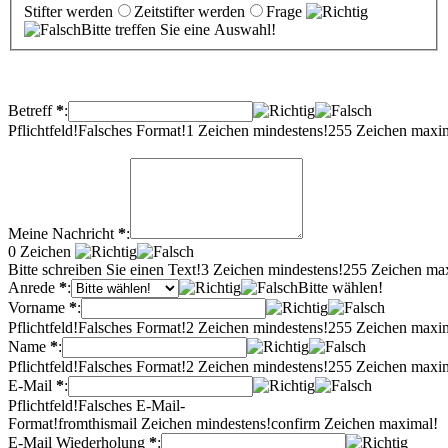
Stifter werden
Zeitstifter werden
Frage
Bitte treffen Sie eine Auswahl!
Betreff
*
:
Pflichtfeld!
Falsches Format!
1 Zeichen mindestens!
255 Zeichen maxi
Meine Nachricht
*
:
0
Zeichen
Bitte schreiben Sie einen Text!
3 Zeichen mindestens!
255 Zeichen ma
Anrede
*
:
Bitte wählen!
Vorname
*
:
Pflichtfeld!
Falsches Format!
2 Zeichen mindestens!
255 Zeichen maxi
Name
*
:
Pflichtfeld!
Falsches Format!
2 Zeichen mindestens!
255 Zeichen maxi
E-Mail
*
:
Pflichtfeld!
Falsches E-Mail-
Format!
fromthismail Zeichen mindestens!
confirm Zeichen maximal!
E-Mail Wiederholung
*
: