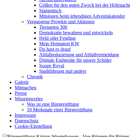
Grillen für den guten Zweck bei der Höfenacht
Stammtisch
Mitsingen beim lebendigen Adventskalender
Vergangene Projekte und Aktionen
Tiergarten 300
Demokratie bewahren und entwickeln
Held oder Feigling
Mein Heimatort KW
Du hast es drauf
Abfallreduzierung und Abfallvermeidung
Digitale Endgeräte für unsere Schüler
Soupe Royal
Stadtführung mal anders
Chronik
Galerie
Mitmachen
Presse
Wissenswertes
Was ist eine Bürgerstiftung
10 Merkmale einer Bürgerstiftung
Impressum
Datenschutz
Cookie-Einstellung