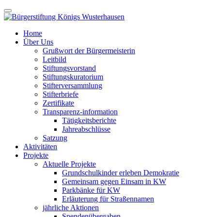
Home
Über Uns
Grußwort der Bürgermeisterin
Leitbild
Stiftungsvorstand
Stiftungskuratorium
Stifterversammlung
Stifterbriefe
Zertifikate
Transparenz-information
Tätigkeitsberichte
Jahreabschlüsse
Satzung
Aktivitäten
Projekte
Aktuelle Projekte
Grundschulkinder erleben Demokratie
Gemeinsam gegen Einsam in KW
Parkbänke für KW
Erläuterung für Straßennamen
jährliche Aktionen
Spendenübergaben