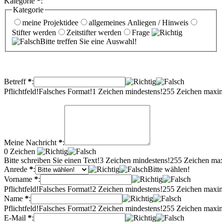
Kategorie
*
:
Kategorie
meine Projektidee
allgemeines Anliegen / Hinweis
Stifter werden
Zeitstifter werden
Frage
Bitte treffen Sie eine Auswahl!
Betreff
*
:
Pflichtfeld!
Falsches Format!
1 Zeichen mindestens!
255 Zeichen maxi
Meine Nachricht
*
:
0
Zeichen
Bitte schreiben Sie einen Text!
3 Zeichen mindestens!
255 Zeichen ma
Anrede
*
:
Bitte wählen!
Vorname
*
:
Pflichtfeld!
Falsches Format!
2 Zeichen mindestens!
255 Zeichen maxi
Name
*
:
Pflichtfeld!
Falsches Format!
2 Zeichen mindestens!
255 Zeichen maxi
E-Mail
*
: