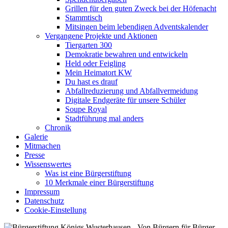
Grillen für den guten Zweck bei der Höfenacht
Stammtisch
Mitsingen beim lebendigen Adventskalender
Vergangene Projekte und Aktionen
Tiergarten 300
Demokratie bewahren und entwickeln
Held oder Feigling
Mein Heimatort KW
Du hast es drauf
Abfallreduzierung und Abfallvermeidung
Digitale Endgeräte für unsere Schüler
Soupe Royal
Stadtführung mal anders
Chronik
Galerie
Mitmachen
Presse
Wissenswertes
Was ist eine Bürgerstiftung
10 Merkmale einer Bürgerstiftung
Impressum
Datenschutz
Cookie-Einstellung