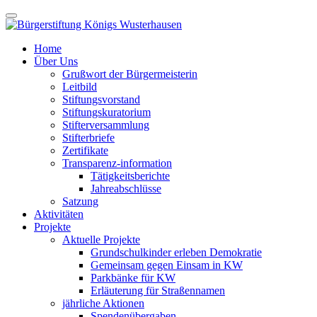
Home
Über Uns
Grußwort der Bürgermeisterin
Leitbild
Stiftungsvorstand
Stiftungskuratorium
Stifterversammlung
Stifterbriefe
Zertifikate
Transparenz-information
Tätigkeitsberichte
Jahreabschlüsse
Satzung
Aktivitäten
Projekte
Aktuelle Projekte
Grundschulkinder erleben Demokratie
Gemeinsam gegen Einsam in KW
Parkbänke für KW
Erläuterung für Straßennamen
jährliche Aktionen
Spendenübergaben